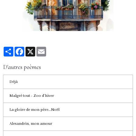
Partager
Facebook
X
Email
D'autres poèmes
Déjà
Malgré tout - Zoo d'hiver
La gloire de mon père...Noël
Alexandrin, mon amour